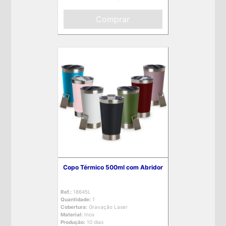
Comprar
Copo Térmico 500ml com Abridor
Ref.:
18645L
Quantidade:
1
Cobertura:
Gravação Laser
Material:
Inox
Produção:
10 dias