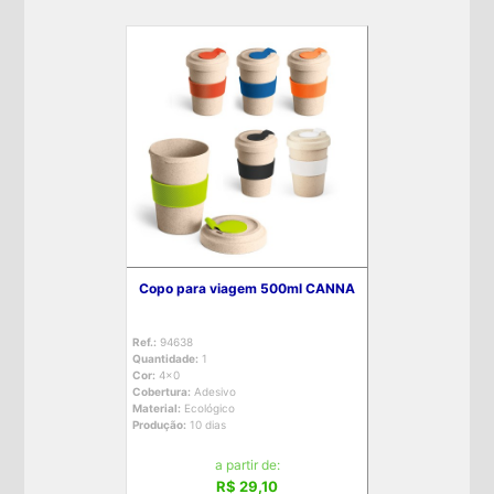
Copo para viagem 500ml CANNA
Ref.:
94638
Quantidade:
1
Cor:
4x0
Cobertura:
Adesivo
Material:
Ecológico
Produção:
10 dias
a partir de:
R$ 29,10