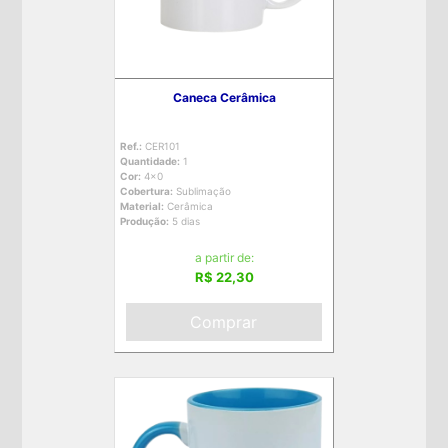
Caneca Cerâmica
Ref.:
CER101
Quantidade:
1
Cor:
4x0
Cobertura:
Sublimação
Material:
Cerâmica
Produção:
5 dias
a partir de:
R$ 22,30
Comprar