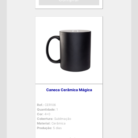
Caneca Cerâmica Mágica
Ref.:
CER106
Quantidade:
1
Cor:
4x0
Cobertura:
Sublimação
Material:
Cerâmica
Produção:
5 dias