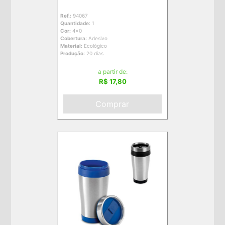
Ref.:
94067
Quantidade:
1
Cor:
4x0
Cobertura:
Adesivo
Material:
Ecológico
Produção:
20 dias
a partir de:
R$ 17,80
Comprar