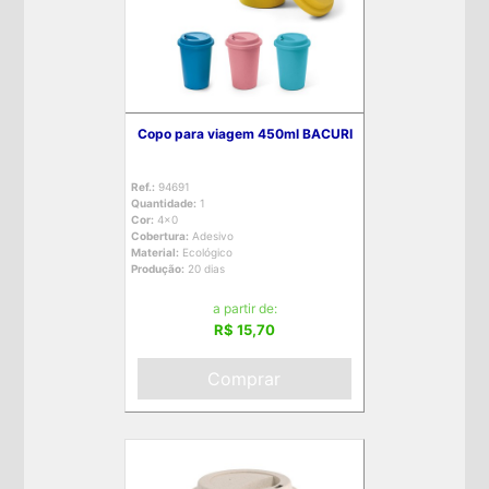
Copo para viagem 450ml BACURI
Ref.:
94691
Quantidade:
1
Cor:
4x0
Cobertura:
Adesivo
Material:
Ecológico
Produção:
20 dias
a partir de:
R$ 15,70
Comprar