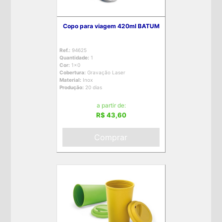
Copo para viagem 420ml BATUM
Ref.:
94625
Quantidade:
1
Cor:
1x0
Cobertura:
Gravação Laser
Material:
Inox
Produção:
20 dias
a partir de:
R$ 43,60
Comprar