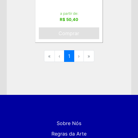
a partir de:
R$ 50,40
Comprar
«
‹
1
›
»
Sobre Nós
Regras da Arte