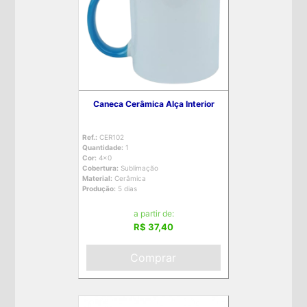
Caneca Cerâmica Alça Interior
Ref.:
CER102
Quantidade:
1
Cor:
4x0
Cobertura:
Sublimação
Material:
Cerâmica
Produção:
5 dias
a partir de:
R$ 37,40
Comprar